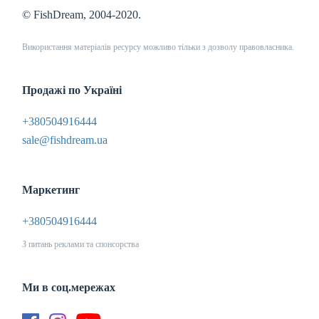
© FishDream, 2004-2020.
Використання матеріалів ресурсу можливо тільки з дозволу правовласника.
Продажі по Україні
+380504916444
sale@fishdream.ua
Маркетинг
+380504916444
З питань реклами та спонсорства
Ми в соц.мережах